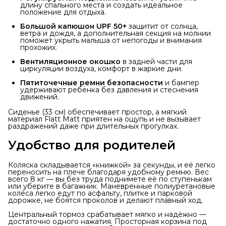
длину спального места и создать идеальное
положение для отдыха.
Большой капюшон UPF 50+
защитит от солнца,
ветра и дождя, а дополнительная секция на молнии
поможет укрыть малыша от непогоды и внимания
прохожих.
Вентиляционное окошко
в задней части для
циркуляции воздуха, комфорт в жаркие дни.
Пятиточечные ремни безопасности
и бампер
удерживают ребёнка без давления и стеснения
движений.
Сиденье (33 см) обеспечивает простор, а мягкий
материал Flatt Matt приятен на ощупь и не вызывает
раздражений даже при длительных прогулках.
Удобство для родителей
Коляска складывается «книжкой» за секунды, и её легко
переносить на плече благодаря удобному ремню. Вес
всего 8 кг — вы без труда поднимете её по ступенькам
или уберите в багажник. Маневренные полиуретановые
колёса легко едут по асфальту, плитке и парковой
дорожке, не боятся проколов и делают плавный ход.
Центральный тормоз срабатывает мягко и надёжно —
достаточно одного нажатия. Просторная корзина под