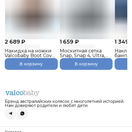
2 689 ₽
1 659 ₽
1 349 
Накидка на ножки
Москитная сетка
Наклад
Valcobaby Boot Cover
Snap, Snap 4, Ultra,
бампер
Snap, Snap 4 Flatt
Trend, Ultra Trend
Snap, S
В корзину
В корзину
Matt / Sand
корич
Бренд австралийских колясок с многолетней историей.
Нам доверяют родители и любят дети.