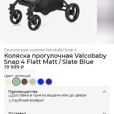
Прогулочные коляски Valcobaby Snap 4
Четырехколесные коляски
›
Коляска прогулочная Valcobaby
Прогулочные коляски Valcobaby
›
Snap 4 Flatt Matt / Slate Blue
Главная
›
Коляски Valcobaby
›
Коляски для одного
›
19 999 ₽
Цвет: зеленый
Преимущества
Доставка в пункты выдачи или до двери
Удобный возврат
Доставка