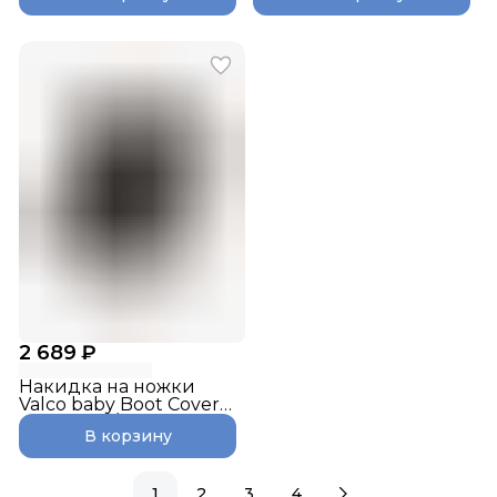
2 689 ₽
Накидка на ножки
Valco baby Boot Cover
Snap Duo / Pitch
В корзину
1
2
3
4