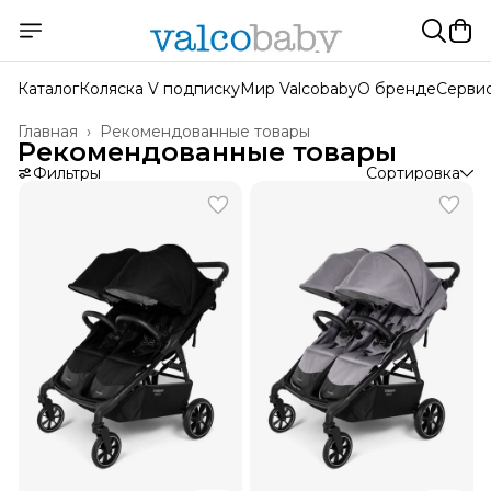
Каталог
Коляска V подписку
Мир Valcobaby
О бренде
Серви
Главная
›
Рекомендованные товары
Рекомендованные товары
Фильтры
Сортировка