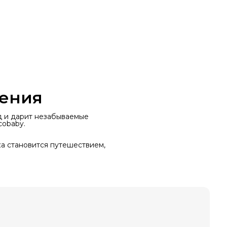
ления
д и дарит незабываемые
cobaby.
ка становится путешествием,