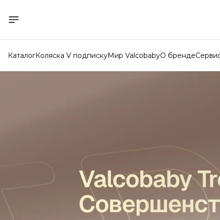
Каталог
Коляска V подписку
Мир Valcobaby
О бренде
Серви