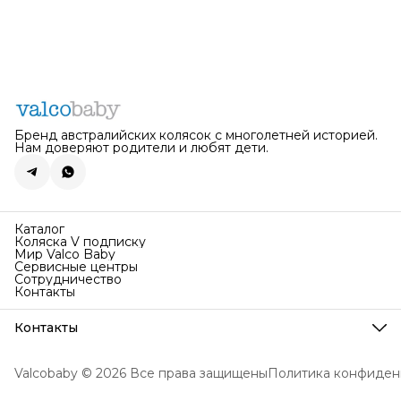
Бренд австралийских колясок с многолетней историей.
Нам доверяют родители и любят дети.
Каталог
Коляска V подписку
Мир Valco Baby
Сервисные центры
Сотрудничество
Контакты
Контакты
Телефон
8 (495) 067-19-88
Valcobaby © 2026 Все права защищены
Политика конфиден
Поддержка работает
Пн-Вс с 10:00 по 20:00
Эл. почта