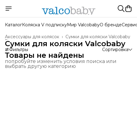
Каталог
Коляска V подписку
Мир Valcobaby
О бренде
Серви
Аксессуары для колясок
›
Сумки для коляски Valcobaby
Главная
›
Сумки для коляски Valcobaby
Фильтры
Сортировка
Товары не найдены
попробуйте изменить условия поиска или
выбрать другую категорию