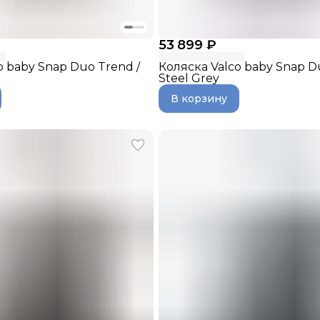
53 899 ₽
o baby Snap Duo Trend /
Коляска Valco baby Snap D
Steel Grey
В корзину