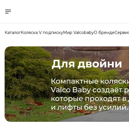
Каталог
Коляска V подписку
Мир Valcobaby
О бренде
Серви