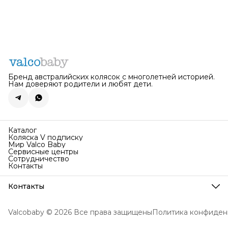
Бренд австралийских колясок с многолетней историей.
Нам доверяют родители и любят дети.
Каталог
Коляска V подписку
Мир Valco Baby
Сервисные центры
Сотрудничество
Контакты
Контакты
Телефон
8 (495) 067-19-88
Valcobaby © 2026 Все права защищены
Политика конфиден
Поддержка работает
Пн-Вс с 10:00 по 20:00
Эл. почта