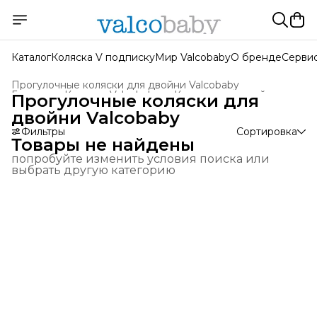
Каталог
Коляска V подписку
Мир Valcobaby
О бренде
Серви
Прогулочные коляски для двойни Valcobaby
Главная
›
Коляски Valcobaby
›
Коляски для двойни
›
Прогулочные коляски для
двойни Valcobaby
Фильтры
Сортировка
Товары не найдены
попробуйте изменить условия поиска или
выбрать другую категорию