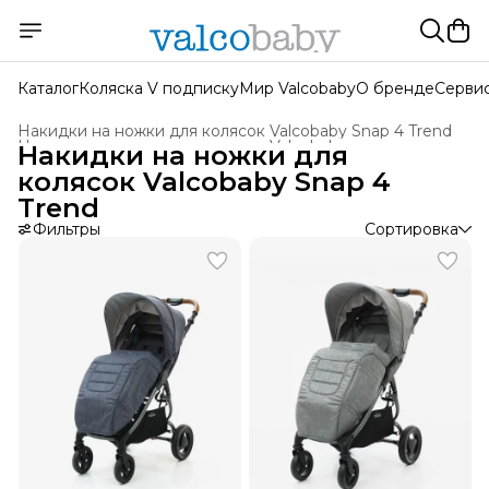
Каталог
Коляска V подписку
Мир Valcobaby
О бренде
Серви
Накидки на ножки для колясок Valcobaby Snap 4 Trend
Накидки на ножки для колясок Valcobaby
›
Накидки на ножки для
Главная
›
Аксессуары для колясок
›
колясок Valcobaby Snap 4
Trend
Фильтры
Сортировка