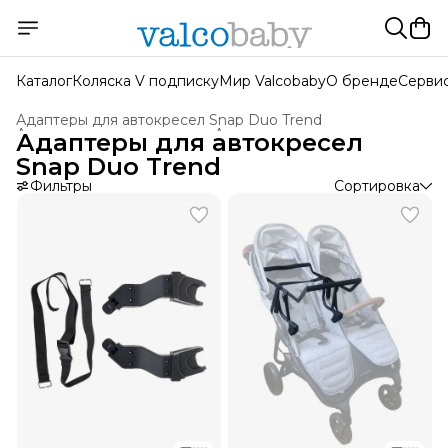
Каталог
Коляска V подписку
Мир Valcobaby
О бренде
Серви
Адаптеры для автокресел Snap Duo Trend
Аксессуары для колясок
›
Адаптеры для автокресел
›
Адаптеры для автокресел
Главная
›
Snap Duo Trend
Фильтры
Сортировка