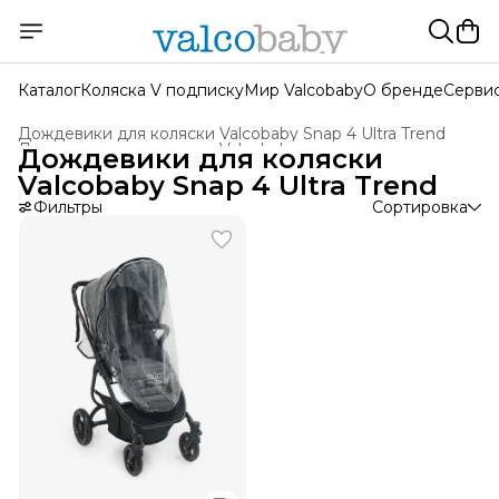
Каталог
Коляска V подписку
Мир Valcobaby
О бренде
Серви
Дождевики для коляски Valcobaby Snap 4 Ultra Trend
Дождевики для колясок Valcobaby
›
Дождевики для коляски
Главная
›
Аксессуары для колясок
›
Valcobaby Snap 4 Ultra Trend
Фильтры
Сортировка