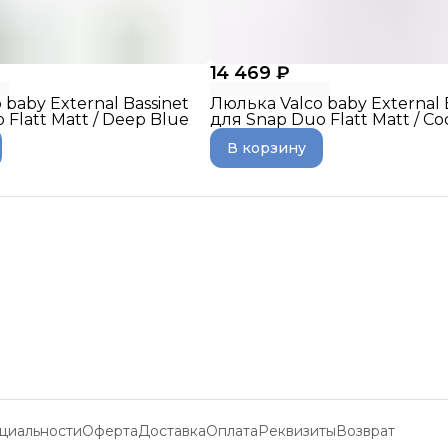
14 469 ₽
 baby External Bassinet
Люлька Valco baby External 
 Flatt Matt / Deep Blue
для Snap Duo Flatt Matt / Co
В корзину
циальности
Оферта
Доставка
Оплата
Реквизиты
Возврат