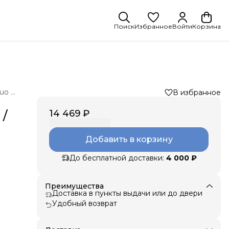
Поиск
Избранное
Войти
Корзина
Люльки для колясок Valco baby External Bassinet Snap Duo Flatt Matt
В избранное
14 469 ₽
 /
Добавить в корзину
До бесплатной доставки:
4 000 ₽
Преимущества
Доставка в пункты выдачи или до двери
Удобный возврат