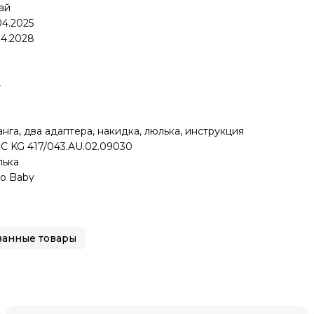
ай
04.2025
04.2028
4
7
нга, два адаптера, накидка, люлька, инструкция
С KG 417/043.AU.02.09030
ька
co Baby
анные товары