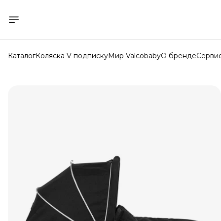
Каталог
Коляска V подписку
Мир Valcobaby
О бренде
Серви