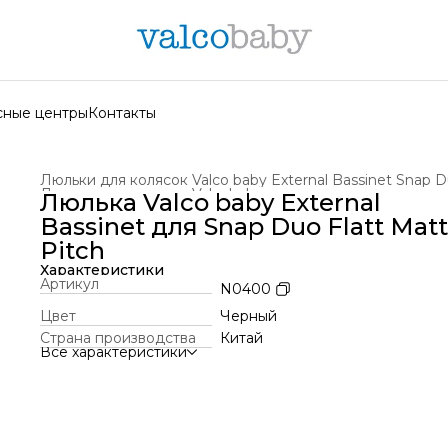
сные центры
Контакты
Люльки для колясок Valcobaby
›
Люлька Valco baby External
Главная
›
Аксессуары для колясок
›
Bassinet для Snap Duo Flatt Matt
Pitch
Характеристики
Артикул
N0400
Цвет
Черный
Страна производства
Китай
Все характеристики