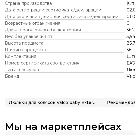
Страна производства
Кит
Дата регистрации сертификата/декларации
02.
Дата окончания действия сертификата/декларации
01.
Возрастные ограничения
0+
Длина прогулочного блока/люльки
36,2
Вес без упаковки (кг)
3,9
Высота предмета
85,
Ширина предмета
36
Комплектация
Шта
Номер сертификата соответствия
ЕАЭ
Тип аксессуара
Люл
Бренд
Val
Люльки для колясок Valco baby External Bassinet Snap Duo Flatt Matt
Рекомендов
Мы на маркетплейсах