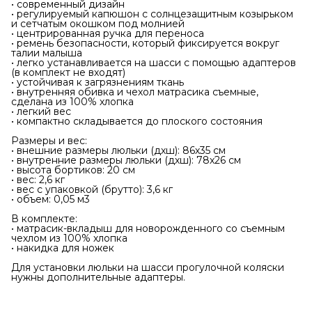
• современный дизайн
• регулируемый капюшон с солнцезащитным козырьком
и сетчатым окошком под молнией
• центрированная ручка для переноса
• ремень безопасности, который фиксируется вокруг
талии малыша
• легко устанавливается на шасси с помощью адаптеров
(в комплект не входят)
• устойчивая к загрязнениям ткань
• внутренняя обивка и чехол матрасика съемные,
сделана из 100% хлопка
• легкий вес
• компактно складывается до плоского состояния
Размеры и вес:
• внешние размеры люльки (дхш): 86х35 см
• внутренние размеры люльки (дхш): 78х26 см
• высота бортиков: 20 см
• вес: 2,6 кг
• вес с упаковкой (брутто): 3,6 кг
• объем: 0,05 м3
В комплекте:
• матрасик-вкладыш для новорожденного со съемным
чехлом из 100% хлопка
• накидка для ножек
Для установки люльки на шасси прогулочной коляски
нужны дополнительные адаптеры.