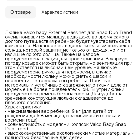
О товаре
Характеристики
Люлька Valco baby External Bassinet для Snap Duo Trend
очень понравится малышу, ведь даже во время самого
долгого путешествия ребенок будет чувствовать себя
комфортно. На капоре есть дополнительный козырек от
солнца, который защитит не только от дождя, но и от
излишне яркого солнца. Также на капоре
предусмотрена секция для проветривания. В жаркую
погоду козырек может быть открыть, но вентиляция при
этом остается на высочайшем уровне. На люльке
предусмотрена ручка для переноски, в случае
необходимости люльку можно снять с шасси и
перенести, не тревожа сон ребенка. Прочные
материалы и устойчивые к загрязнению ткани делают
модель еще более привлекательной. Внутри люльки
предусмотрен ремень безопасности. Для удобства
хранения конструкция люльки складывается до
плоского состояния.
Характеристики:
• максимальный вес ребенка: 9 кг (для детей от
рождения до 6-8 месяцев, в зависимости от веса и
времени года)
• совместимость с моделями колясок Valco Baby Snap
Duo Trend
• высококачественные экологически чистые материалы -
полностью безопасные для детей