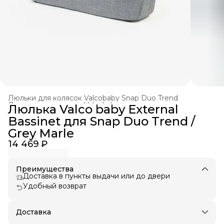
Люльки для колясок Valcobaby Snap Duo Trend
Люльки для колясок Valcobaby
›
Люлька Valco baby External
Главная
›
Аксессуары для колясок
›
Bassinet для Snap Duo Trend /
Grey Marle
14 469 ₽
Преимущества
Доставка в пункты выдачи или до двери
Удобный возврат
Доставка