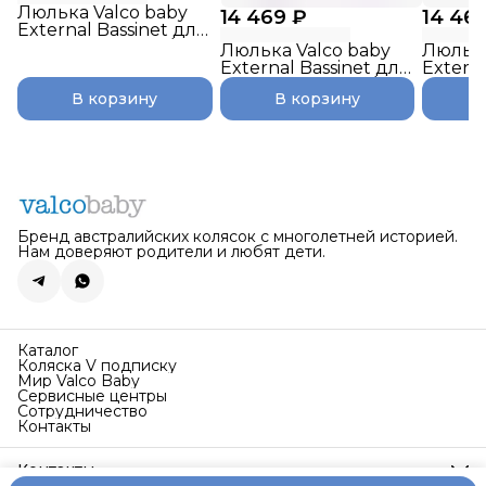
Люлька Valco baby
14 469 ₽
14 46
External Bassinet для
Snap Duo Trend /
Люлька Valco baby
Люлька
Night
External Bassinet для
Externa
Snap Duo Trend /
Snap D
В корзину
В корзину
Charcoal
Cappuc
Бренд австралийских колясок с многолетней историей.
Нам доверяют родители и любят дети.
Каталог
Коляска V подписку
Мир Valco Baby
Сервисные центры
Сотрудничество
Контакты
Контакты