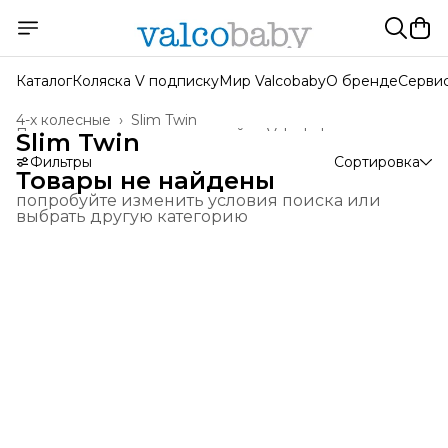
Каталог
Коляска V подписку
Мир Valcobaby
О бренде
Серви
4-х колесные
›
Slim Twin
Прогулочные коляски для двойни Valcobaby
›
Slim Twin
Главная
›
Коляски Valcobaby
›
Коляски для двойни
›
Фильтры
Сортировка
Товары не найдены
попробуйте изменить условия поиска или
выбрать другую категорию