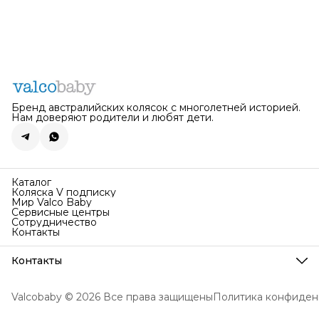
Бренд австралийских колясок с многолетней историей.
Нам доверяют родители и любят дети.
Каталог
Коляска V подписку
Мир Valco Baby
Сервисные центры
Сотрудничество
Контакты
Контакты
Телефон
8 (495) 067-19-88
Valcobaby © 2026 Все права защищены
Политика конфиден
Поддержка работает
Пн-Вс с 10:00 по 20:00
Эл. почта