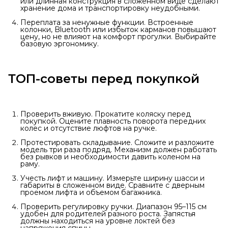
или длинная конструкция в сложенном виде сделают
хранение дома и транспортировку неудобными.
Переплата за ненужные функции. Встроенные
колонки, Bluetooth или избыток карманов повышают
цену, но не влияют на комфорт прогулки. Выбирайте
базовую эргономику.
ТОП-советы перед покупкой
Проверить вживую. Прокатите коляску перед
покупкой. Оцените плавность поворота передних
колес и отсутствие люфтов на ручке.
Протестировать складывание. Сложите и разложите
модель три раза подряд. Механизм должен работать
без рывков и необходимости давить коленом на
раму.
Учесть лифт и машину. Измерьте ширину шасси и
габариты в сложенном виде. Сравните с дверным
проемом лифта и объемом багажника.
Проверить регулировку ручки. Диапазон 95–115 см
удобен для родителей разного роста. Запястья
должны находиться на уровне локтей без