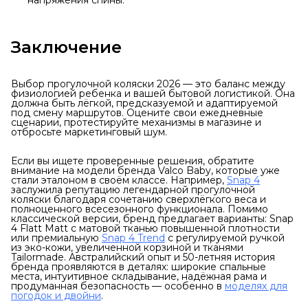
напряжения спины.
Заключение
Выбор прогулочной коляски 2026 — это баланс между
физиологией ребенка и вашей бытовой логистикой. Она
должна быть лёгкой, предсказуемой и адаптируемой
под смену маршрутов. Оцените свои ежедневные
сценарии, протестируйте механизмы в магазине и
отбросьте маркетинговый шум.
Если вы ищете проверенные решения, обратите
внимание на модели бренда Valco Baby, которые уже
стали эталоном в своём классе. Например,
Snap 4
заслужила репутацию легендарной прогулочной
коляски благодаря сочетанию сверхлёгкого веса и
полноценного всесезонного функционала. Помимо
классической версии, бренд предлагает варианты: Snap
4 Flatt Matt с матовой тканью повышенной плотности
или премиальную
Snap 4 Trend
с регулируемой ручкой
из эко-кожи, увеличенной корзиной и тканями
Tailormade. Австралийский опыт и 50-летняя история
бренда проявляются в деталях: широкие спальные
места, интуитивное складывание, надёжная рама и
продуманная безопасность — особенно в
моделях для
погодок и двойни
.