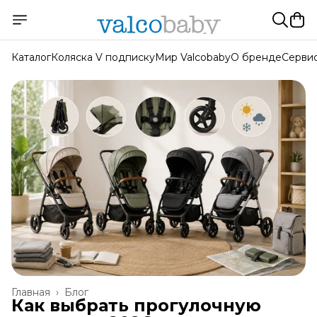
Каталог
Коляска V подписку
Мир Valcobaby
О бренде
Серви
Главная
›
Блог
Как выбрать прогулочную