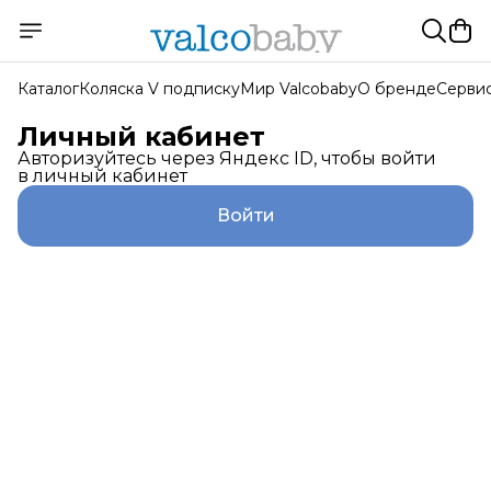
Каталог
Коляска V подписку
Мир Valcobaby
О бренде
Серви
Личный кабинет
Авторизуйтесь через Яндекс ID, чтобы войти
в личный кабинет
Войти