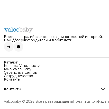
Бренд австралийских колясок с многолетней историей.
Нам доверяют родители и любят дети.
Каталог
Коляска V подписку
Мир Valco Baby
Сервисные центры
Сотрудничество
Контакты
Контакты
Телефон
8 (495) 067-19-88
Valcobaby © 2026 Все права защищены
Политика конфиден
Поддержка работает
Пн-Вс с 10:00 по 20:00
Эл. почта