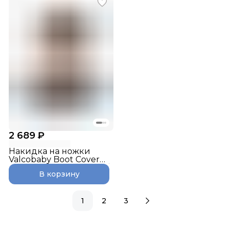
2 689 ₽
Накидка на ножки
Valcobaby Boot Cover
Snap, Snap 4 Flatt Matt /
В корзину
Sand
1
2
3