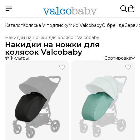
Каталог
Коляска V подписку
Мир Valcobaby
О бренде
Серви
Накидки на ножки для колясок Valcobaby
Главная
›
Аксессуары для колясок
›
Накидки на ножки для
колясок Valcobaby
Фильтры
Сортировка